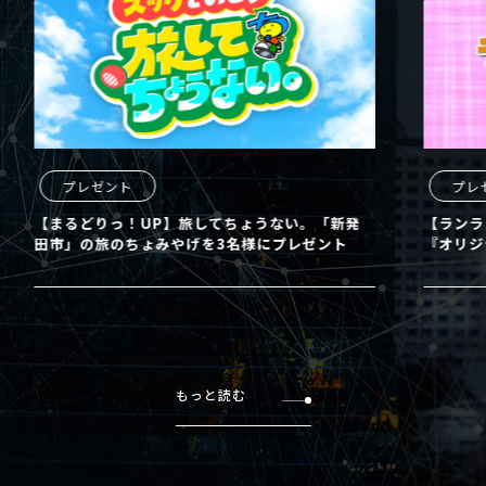
プレゼント
プレ
【まるどりっ！UP】旅してちょうない。「新発
【ランラ
田市」の旅のちょみやげを3名様にプレゼント
『オリジ
もっと読む