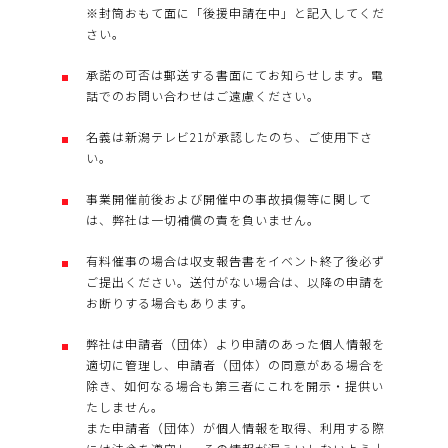
※封筒おもて面に「後援申請在中」と記入してくだ
さい。
承諾の可否は郵送する書面にてお知らせします。電
話でのお問い合わせはご遠慮ください。
名義は新潟テレビ21が承認したのち、ご使用下さ
い。
事業開催前後および開催中の事故損傷等に関して
は、弊社は一切補償の責を負いません。
有料催事の場合は収支報告書をイベント終了後必ず
ご提出ください。送付がない場合は、以降の申請を
お断りする場合もあります。
弊社は申請者（団体）より申請のあった個人情報を
適切に管理し、申請者（団体）の同意がある場合を
除き、如何なる場合も第三者にこれを開示・提供い
たしません。
また申請者（団体）が個人情報を取得、利用する際