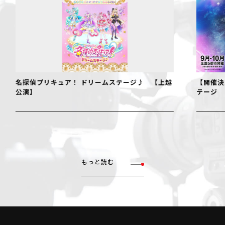
名探偵プリキュア！ ドリームステージ♪ 【上越
【開催決
公演】
テージ
もっと読む