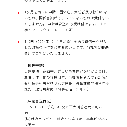
類を添えてご提出下さい。
1ヶ月を切った申請、団体名、責任者及び捺印のな
いもの、関係書類がそろっていないものは受付をい
たしません。 申請は郵送のみ受け付けます。（持
参・ファックス・メール不可）
110円（2024年10月1日以降）を貼り返信先を記入
した封筒の添付を必ずお願いします。当社では郵送
費用の負担はいたしません。
【関係書類】
実施要項、企画書、詳しい事業内容がわかる資料、
主催団体、他の後援団体、当社後援名義の表記箇所
有料催事の場合は収支予算書、募金活動の場合は寄
託先、返信用封筒（切手を貼ったもの）
【申請書送付先】
〒951-8521 新潟市中央区下大川前通六ノ町2230-
19
(株)新潟テレビ21 総合ビジネス局 事業ビジネス
推進部