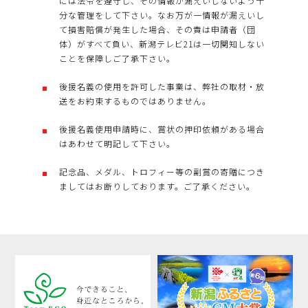
には法令を遵守し、その情報が漏えいしないよう十
分な管理をして下さい。なお万が一情報が漏えいし
て損害賠償が発生した場合、その責は申請者（団
体）がすべて負い、新潟テレビ21は一切関知しない
ことを保障しご了承下さい。
後援名義の使用を許可した事業は、弊社の取材・放
送をお約束するものではありません。
後援名義使用申請時に、賞状の押印依頼がある場合
はあわせて明記して下さい。
記念品、メダル、トロフィー等の副賞の寄贈につき
ましてはお断りしております。ご了承ください。