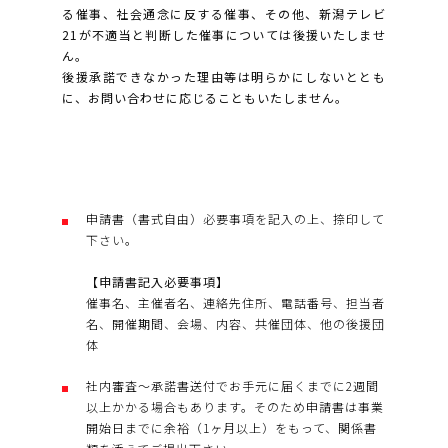
る催事、社会通念に反する催事、その他、新潟テレビ
21が不適当と判断した催事については後援いたしませ
ん。
後援承諾できなかった理由等は明らかにしないととも
に、お問い合わせに応じることもいたしません。
申請書（書式自由）必要事項を記入の上、捺印して
下さい。
【申請書記入必要事項】
催事名、主催者名、連絡先住所、電話番号、担当者
名、開催期間、会場、内容、共催団体、他の後援団
体
社内審査～承諾書送付でお手元に届くまでに2週間
以上かかる場合もあります。そのため申請書は事業
開始日までに余裕（1ヶ月以上）をもって、関係書