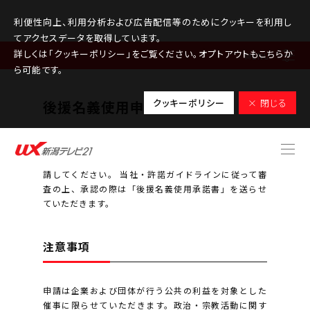
利便性向上、利用分析および広告配信等のためにクッキーを利用し
てアクセスデータを取得しています。
詳しくは「クッキーポリシー」をご覧ください。オプトアウトもこちらか
MENU
ら可能です。
クッキーポリシー
× 閉じる
後援名義使用申請について
新潟テレビ21に後援名義の使用を依頼される場合は、
以下の申請方法および注意事項を確認、承諾のうえ申
請してください。 当社・許諾ガイドラインに従って審
査の上、承認の際は「後援名義使用承諾書」を送らせ
ていただきます。
注意事項
申請は企業および団体が行う公共の利益を対象とした
催事に限らせていただきます。政治・宗教活動に関す