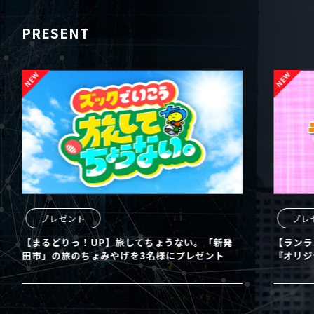
PRESENT
プレゼント
プレ
【まるどりっ！UP】旅してちょうない。「新発
【ランラ
田市」の旅のちょみやげを3名様にプレゼント
『オリジ