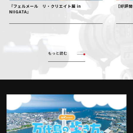
『フェルメール リ・クリエイト展 in
【好評開
NIIGATA』
もっと読む