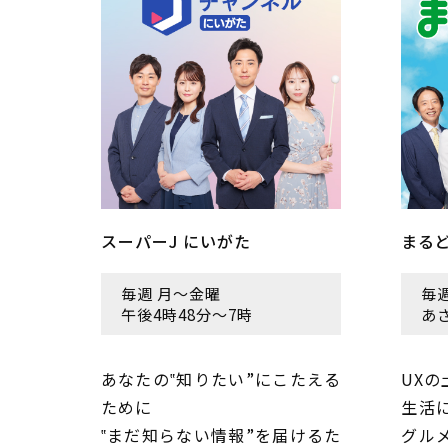
スーパーJ にいがた
まる
毎週 月～金曜
毎
午後4時48分〜7時
あさ
あなたの‟知りたい”にこたえる
UX
ために
生活
‟まだ知らない情報”を届けるた
グル