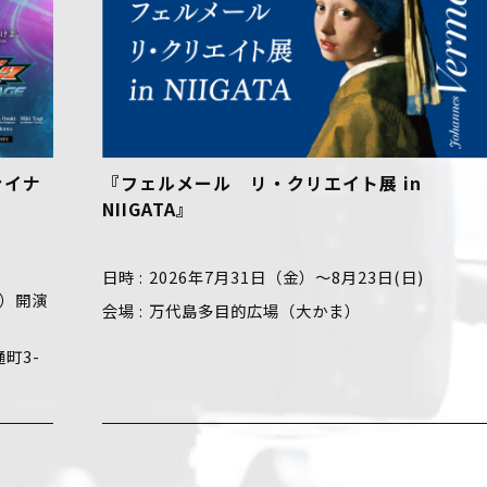
 in
【好評開催中！】おでかけ！絵本ミュ
ム
日(日)
日時
2026年5月23日（土）～8月30日（日
会場
新潟市新津美術館（新潟市秋葉区蒲ヶ沢
地1）