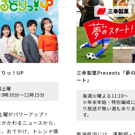
どりっ！UP
三幸製菓Presents「夢
ート」
週土曜
9時30分～11時15分
毎週火曜よる11:10～
※年末年始・特別編成
り放送が無い週もあり
の土曜がパワーアップ！
す。
にかかわるニュースから、
メ、おでかけ、トレンド情
新潟県内には、運動部・