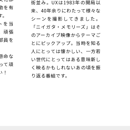
街並み。UXは1983年の開局以
動を有
来、40年余りにわたって様々な
す。
シーンを撮影してきました。
トを当
「ニイガタ・メモリーズ」はそ
、頑張
のアーカイブ映像からテーマご
部員を
とにピックアップ。当時を知る
。
人にとっては懐かしい、一方若
懸命な
い世代にとってはある意味新し
って頑
く映るかもしれないあの頃を振
い！
り返る番組です。