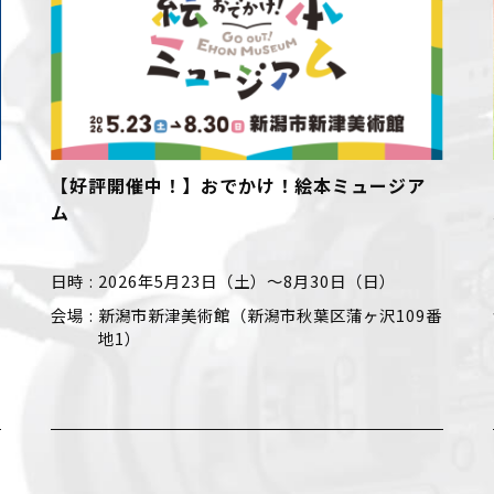
ージア
【好評開催中！】竹久夢二のすべて 画家は
人でデザイナー
）
日時
2026年6月13日（土）～ 8月30日（日）
109番
会場
新潟市美術館（新潟市中央区西大畑町519-
9）