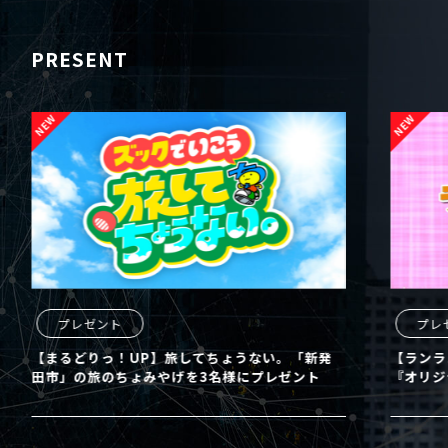
PRESENT
プレゼント
プレ
【まるどりっ！UP】旅してちょうない。「新発
【ランラ
田市」の旅のちょみやげを3名様にプレゼント
『オリジ