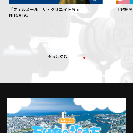
『フェルメール リ・クリエイト展 in
【好評開
NIIGATA』
もっと読む