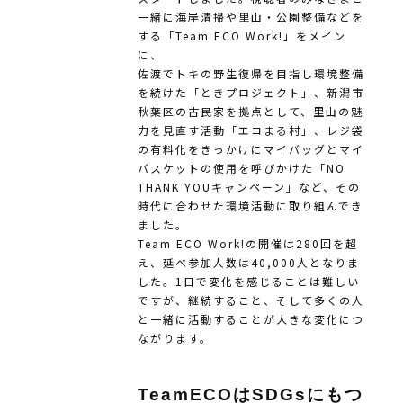
一緒に海岸清掃や里山・公園整備などを
する「Team ECO Work!」をメイン
に、
佐渡でトキの野生復帰を目指し環境整備
を続けた「ときプロジェクト」、新潟市
秋葉区の古民家を拠点として、里山の魅
力を見直す活動「エコまる村」、レジ袋
の有料化をきっかけにマイバッグとマイ
バスケットの使用を呼びかけた「NO
THANK YOUキャンペーン」など、その
時代に合わせた環境活動に取り組んでき
ました。
Team ECO Work!の開催は280回を超
え、延べ参加人数は40,000人となりま
した。1日で変化を感じることは難しい
ですが、継続すること、そして多くの人
と一緒に活動することが大きな変化につ
ながります。
TeamECOはSDGsにもつ