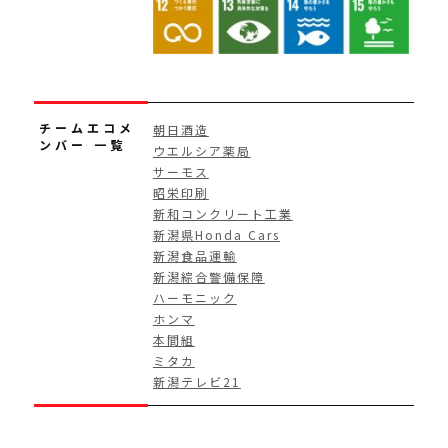
チームエコメ
朝日酒造
ンバー 一覧
ウエルシア薬局
サーモス
昭栄印刷
新和コンクリート工業
新潟県Honda Cars
新潟食品運輸
新潟綜合警備保障
ハーモニック
ホンマ
本間組
ミタカ
新潟テレビ21