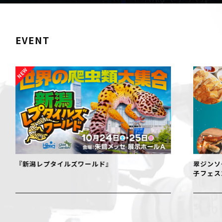
EVENT
『新潟レプタイルズワールド』
翠ジンソ
子フェス2