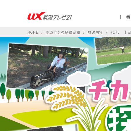
番
HOME
チカポンの探県日和
放送内容
#175 十