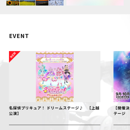
EVENT
名探偵プリキュア！ ドリームステージ♪ 【上越
【開催決
公演】
テージ