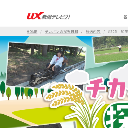
番
HOME
チカポンの探県日和
放送内容
#225 加