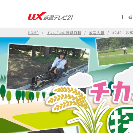
番
HOME
チカポンの探県日和
放送内容
#240 妙