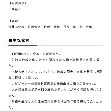
【副委員長】
小泉裕子
【委員】
今井あかね 佐藤健之 佐野由香利 長谷川聡 丸山行雄
●主な発言
・1時間飽きずに見ることが出来た。
・佐渡の地域文化に大きく関わった人物を再発見でき見て得し
た。
・地域メディアとしてこれからも地域の歴史、文化を発掘し視聴
者に提供して欲しい。
・ナビゲーターの三田村邦彦氏と神田山陽の語りが良かった。
・大久保長安の足跡を補う解説のテロップが早くて読み切れなか
った。
・番組の最後に大久保長安の業績を地図や年表で纏めて欲しかっ
た。