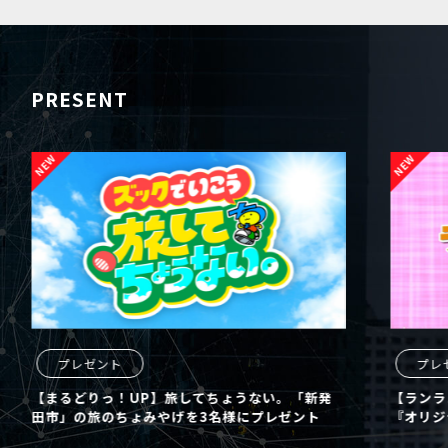
PRESENT
プレゼント
プレ
【まるどりっ！UP】旅してちょうない。「新発
【ランラ
田市」の旅のちょみやげを3名様にプレゼント
『オリジ