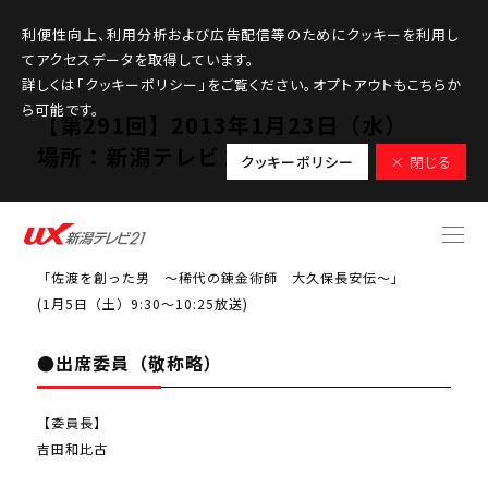
利便性向上、利用分析および広告配信等のためにクッキーを利用し
てアクセスデータを取得しています。
詳しくは「クッキーポリシー」をご覧ください。オプトアウトもこちらか
ら可能です。
【第291回】2013年1月23日（水）
場所：新潟テレビ２１会議室
クッキーポリシー
× 閉じる
●検討課題番組
「佐渡を創った男 ～稀代の錬金術師 大久保長安伝～」
(1月5日（土）9:30～10:25放送)
●出席委員（敬称略）
【委員長】
吉田和比古