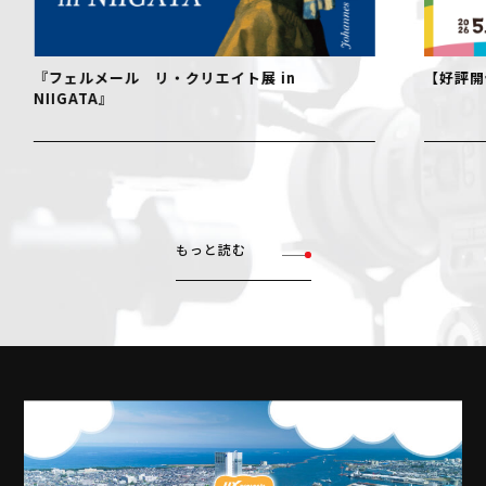
『フェルメール リ・クリエイト展 in
【好評開
NIIGATA』
もっと読む