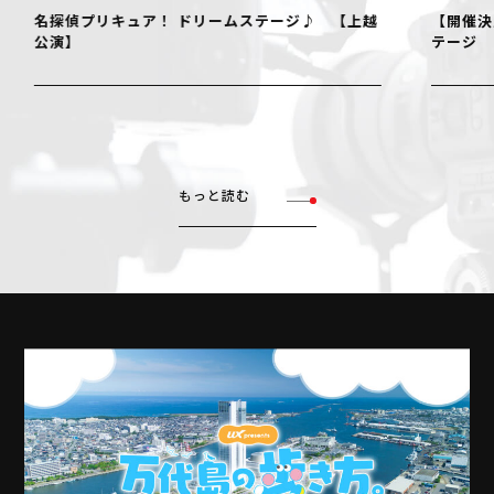
名探偵プリキュア！ ドリームステージ♪ 【上越
【開催決
公演】
テージ
もっと読む