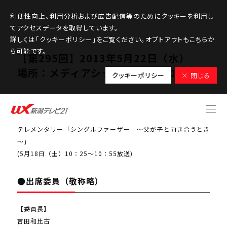
利便性向上、利用分析および広告配信等のためにクッキーを利用し
てアクセスデータを取得しています。
詳しくは「クッキーポリシー」をご覧ください。オプトアウトもこちらか
ら可能です。
【第295回】2013年5月22日（水）
場所：メディアシップ静香庵サロン
クッキーポリシー
× 閉じる
●検討課題番組
テレメンタリー「シングルファーザー ～父が子と向き合うとき
～」
(5月18日（土）10：25～10：55放送)
●出席委員（敬称略）
【委員長】
吉田和比古