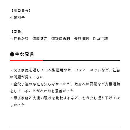
【副委員長】
小泉裕子
【委員】
今井あかね 佐藤健之 佐野由香利 長谷川聡 丸山行雄
●主な発言
・父子家庭を通して日本型雇用やセーフティーネットなど、社会
の問題が見えてきた
・全父子連の存在を知らなかったが、政府への要請など支援活動
をしていることがわかり有意義だった
・母子家庭と支援の現状を比較するなど、もう少し掘り下げてほ
しかった