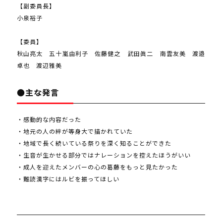
【副委員長】
小泉裕子
【委員】
秋山亮太 五十嵐由利子 佐藤健之 武田眞二 南雲友美 渡邉
卓也 渡辺雅美
●主な発言
・感動的な内容だった
・地元の人の絆が等身大で描かれていた
・地域で長く続いている祭りを深く知ることができた
・生音が生かせる部分ではナレーションを控えたほうがいい
・成人を迎えたメンバーの心の葛藤をもっと見たかった
・難読漢字にはルビを振ってほしい