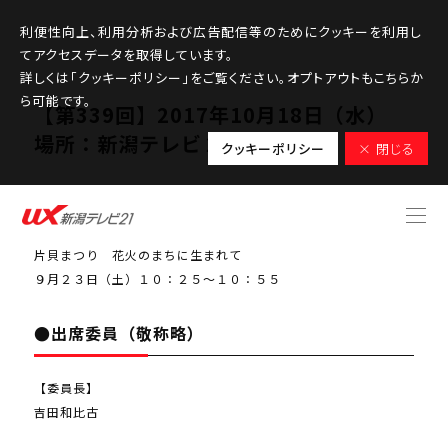
利便性向上、利用分析および広告配信等のためにクッキーを利用し
てアクセスデータを取得しています。
詳しくは「クッキーポリシー」をご覧ください。オプトアウトもこちらか
ら可能です。
【第339回】2017年10月18日（水）
場所：新潟テレビ２１大会議室
クッキーポリシー
× 閉じる
●検討課題番組
片貝まつり 花火のまちに生まれて
９月２３日（土）１０：２５～１０：５５
●出席委員（敬称略）
【委員長】
吉田和比古