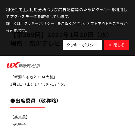
利便性向上、利用分析および広告配信等のためにクッキーを利用し
てアクセスデータを取得しています。
詳しくは「クッキーポリシー」をご覧ください。オプトアウトもこちらか
ら可能です。
【第369回】2021年1月20日（水）
場所：新潟テレビ２１大会議室
クッキーポリシー
× 閉じる
●検討課題番組
「新潟ふるさとＣＭ大賞」
1月2日（土）17：00～17：55
●出席委員（敬称略）
【委員長】
小泉裕子