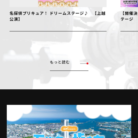
名探偵プリキュア！ ドリームステージ♪ 【上越
【開催決
公演】
テージ
もっと読む