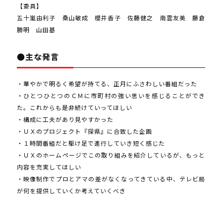
【委員】
五十嵐由利子 桑山敏成 櫻井香子 佐藤健之 南雲友美 藤倉
勝明 山田基
●主な発言
・華やかで明るく希望が持てる、正月にふさわしい番組だった
・ひとつひとつのＣＭに市町村の強い思いを感じることができ
た。これからも是非続けていってほしい
・構成に工夫があり見やすかった
・ＵＸのプロジェクト『探県』に合致した企画
・１時間番組だと駆け足で進行していき短く感じた
・ＵＸのホームページでこの取り組みを紹介しているが、もっと
内容を充実してほしい
・映像制作でプロとアマの差がなくなってきている中、テレビ局
が何を提供していくか考えていくべき