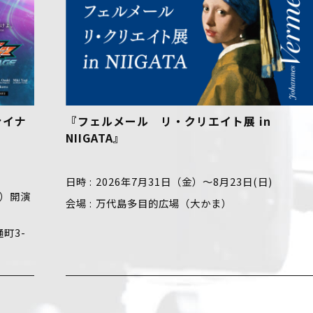
in
【好評開催中！】おでかけ！絵本ミュー
ム
(日)
日時
2026年5月23日（土）～8月30日（日）
会場
新潟市新津美術館（新潟市秋葉区蒲ヶ沢1
地1）