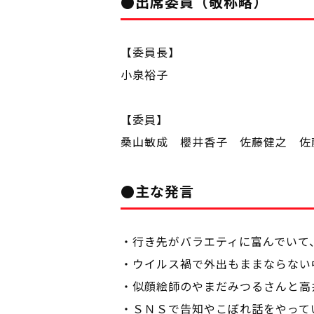
●出席委員（敬称略）
【委員長】
小泉裕子
【委員】
桑山敏成 櫻井香子 佐藤健之 佐
●主な発言
・行き先がバラエティに富んでいて
・ウイルス禍で外出もままならない
・似顔絵師のやまだみつるさんと高
・ＳＮＳで告知やこぼれ話をやって