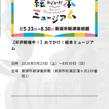
ジア
【好評開催中！】竹久夢二のすべて 画家は詩
人でデザイナー
日時
2026年6月13日（土）～ 8月30日（日）
09番
会場
新潟市美術館（新潟市中央区西大畑町519-
9）