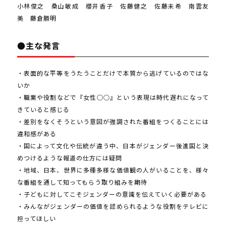
小林俊之 桑山敏成 櫻井香子 佐藤健之 佐藤未希 南雲友
美 藤倉勝明
●主な発言
・表面的な平等をうたうことだけで本質から逃げているのではな
いか
・職業や役割などで『女性○○』という表現は時代遅れになって
きていると感じる
・差別をなくそうという意図が強調された番組をつくることには
違和感がある
・国によって文化や伝統が違う中、日本がジェンダー後進国と決
めつけるような報道の仕方には疑問
・地域、日本、世界に多種多様な価値観の人がいることを、様々
な番組を通して知ってもらう取り組みを期待
・子どもに対してこそジェンダーの意識を伝えていく必要がある
・みんながジェンダーの価値を認められるような役割をテレビに
担ってほしい