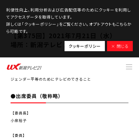
利便性向上、利用分析および広告配信等のためにクッキーを利用し
てアクセスデータを取得しています。
詳しくは「クッキーポリシー」をご覧ください。オプトアウトもこちらか
ら可能です。
【第375回】2021年7月21日（水）
場所：新潟テレビ２１大会議室
クッキーポリシー
× 閉じる
●検討課題番組
ジェンダー平等のためにテレビのできること
●出席委員（敬称略）
【委員長】
小泉裕子
【委員】