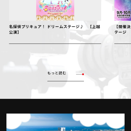
名探偵プリキュア！ ドリームステージ♪ 【上越
【開催決
公演】
テージ
もっと読む