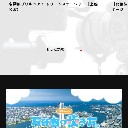
名探偵プリキュア！ ドリームステージ♪ 【上越
【開催決
公演】
テージ
もっと読む