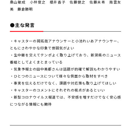
桑山敏成 小林俊之 櫻井香子 佐藤健之 佐藤未希 南雲友
美 藤倉勝明
●主な発言
・キャスターの岡拓哉アナウンサーと小池れいあアナウンサー、
ともにさわやかな印象で雰囲気がよい
・生中継を交えてテンポよく取り上げており、新潟県のニュース
番組としてよくまとまっている
・気象予報士の田中美都さんは話題が的確で解説もわかりやすい
・ひとつのニュースについて様々な側面から取材をすべき
・事実を伝えるだけでなく、課題や対応策も取り上げてほしい
・キャスターのコメントにそれぞれの視点があるといい
・新型コロナウイルス報道では、不安感を増すだけでなく安心感
につながる情報にも期待