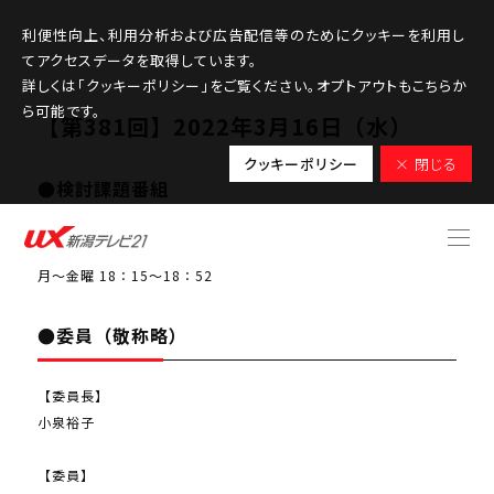
利便性向上、利用分析および広告配信等のためにクッキーを利用し
てアクセスデータを取得しています。
詳しくは「クッキーポリシー」をご覧ください。オプトアウトもこちらか
ら可能です。
【第381回】2022年3月16日（水）
クッキーポリシー
× 閉じる
●検討課題番組
スーパーＪにいがた（ローカルニュース）
月～金曜 18：15～18：52
●委員（敬称略）
【委員長】
小泉裕子
【委員】