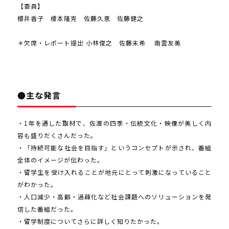
【委員】
櫻井香子 榎本隆克 佐藤久恵 佐藤健之
＊欠席・レポート提出 小林俊之 佐藤未希 南雲友美
●主な発言
・1年を通した取材で、佐渡の四季・伝統文化・映像が美しく内
容も盛りだくさんだった。
・「持続可能な社会を目指す」というコンセプトが示され、番組
全体のイメージが伝わった。
・留学生を受け入れることが地元にとって刺激になっていること
がわかった。
・人口減少・高齢・過疎化など社会課題へのソリューションを発
信した番組だった。
・留学制度についてさらに詳しく知りたかった。