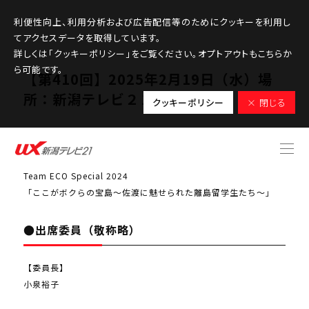
利便性向上、利用分析および広告配信等のためにクッキーを利用し
てアクセスデータを取得しています。
詳しくは「クッキーポリシー」をご覧ください。オプトアウトもこちらか
ら可能です。
【第410回】2025年2月19日（水）場
所：新潟テレビ２１大会議室
クッキーポリシー
× 閉じる
●検討課題
Team ECO Special 2024
「ここがボクらの宝島～佐渡に魅せられた離島留学生たち～」
●出席委員（敬称略）
【委員長】
小泉裕子