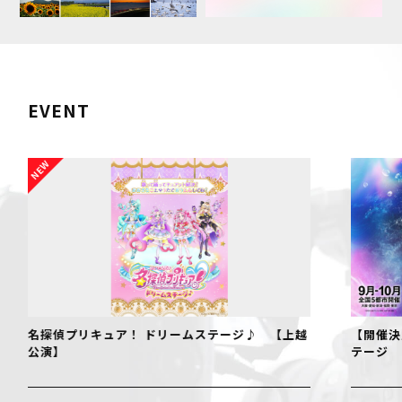
EVENT
名探偵プリキュア！ ドリームステージ♪ 【上越
【開催決
公演】
テージ