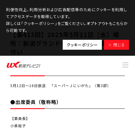
利便性向上、利用分析および広告配信等のためにクッキーを利用し
てアクセスデータを取得しています。
詳しくは「クッキーポリシー」をご覧ください。オプトアウトもこちらか
ら可能です。
【第413回】2025年5月21日（水）場
所：新潟グランドホテル ※社屋工事に
クッキーポリシー
× 閉じる
伴い
●検討課題
5月12日～16日放送 「スーパーＪにいがた」（第3部）
●出席委員（敬称略）
【委員長】
小泉裕子