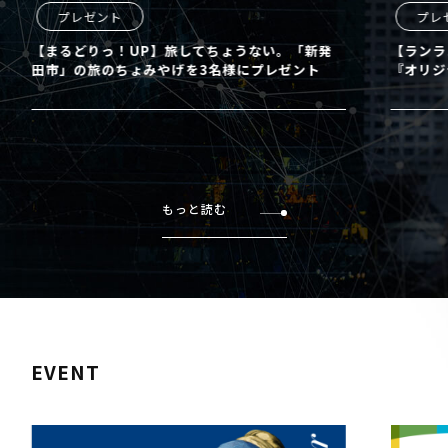
プレゼント
プレ
【まるどりっ！UP】旅してちょうない。「新発
【ランラ
田市」の旅のちょみやげを3名様にプレゼント
『オリジ
もっと読む
EVENT