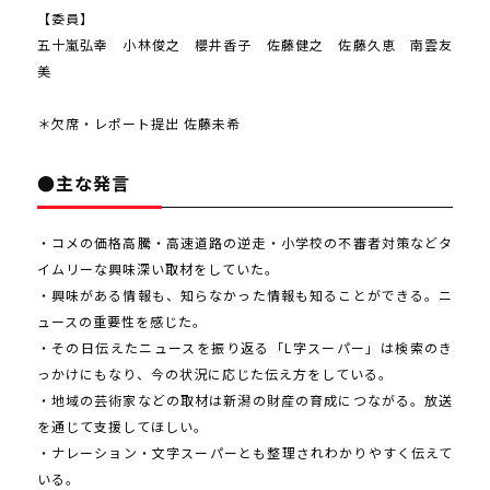
【委員】
五十嵐弘幸 小林俊之 櫻井香子 佐藤健之 佐藤久恵 南雲友
美
＊欠席・レポート提出 佐藤未希
●主な発言
・コメの価格高騰・高速道路の逆走・小学校の不審者対策などタ
イムリーな興味深い取材をしていた。
・興味がある情報も、知らなかった情報も知ることができる。ニ
ュースの重要性を感じた。
・その日伝えたニュースを振り返る「L字スーパー」は検索のき
っかけにもなり、今の状況に応じた伝え方をしている。
・地域の芸術家などの取材は新潟の財産の育成につながる。放送
を通じて支援してほしい。
・ナレーション・文字スーパーとも整理されわかりやすく伝えて
いる。