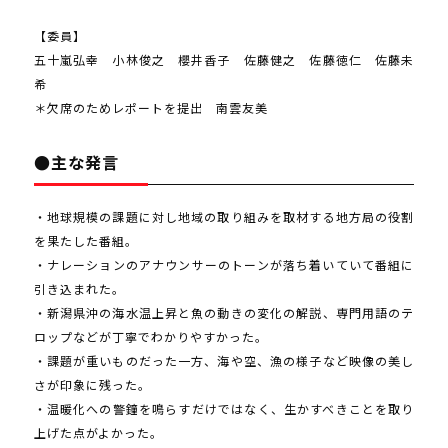
【委員】
五十嵐弘幸 小林俊之 櫻井香子 佐藤健之 佐藤徳仁 佐藤未
希
＊欠席のためレポートを提出 南雲友美
●主な発言
・地球規模の課題に対し地域の取り組みを取材する地方局の役割
を果たした番組。
・ナレーションのアナウンサーのトーンが落ち着いていて番組に
引き込まれた。
・新潟県沖の海水温上昇と魚の動きの変化の解説、専門用語のテ
ロップなどが丁寧でわかりやすかった。
・課題が重いものだった一方、海や空、漁の様子など映像の美し
さが印象に残った。
・温暖化への警鐘を鳴らすだけではなく、生かすべきことを取り
上げた点がよかった。