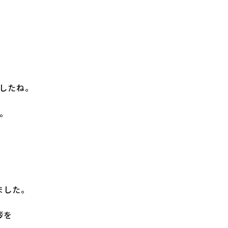
したね。
。
ました。
拶を