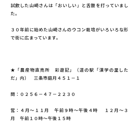
試飲した山崎さんは「おいしい」と舌鼓を打っていまし
た。

３０年前に始めた山崎さんのウコン栽培がいろいろな形
で街に広まっています。

★「農産物直売所　彩遊記」（道の駅「漢学の里した
だ」内）　三条市庭月４５１－１

問：０２５６－４７－２２３０

営：４月～１１月　午前９時～午後４時 　１２月～３
月　午前１０時～午後１５時
