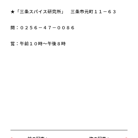
★「三条スパイス研究所」　三条市元町１１－６３

問：０２５６－４７－００８６

営：午前１０時～午後８時
