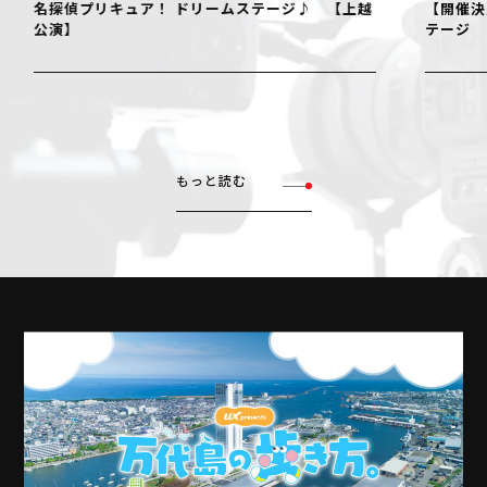
名探偵プリキュア！ ドリームステージ♪ 【上越
【開催決
公演】
テージ
もっと読む