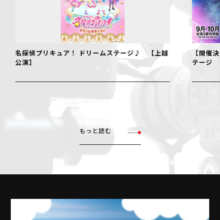
【開催決定！】仮面ライダーゼッツ ファイナルス
『フェル
テージ
NIIGAT
もっと読む