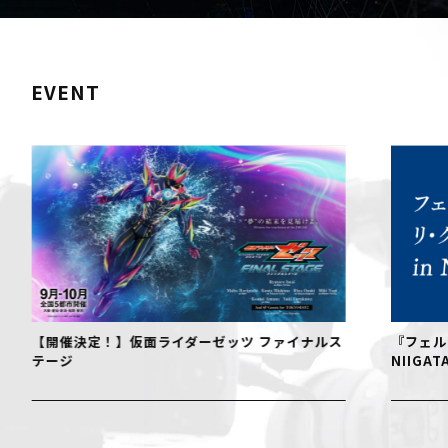
EVENT
『フェルメール リ・クリエイト展 in
【臨時
NIIGATA』