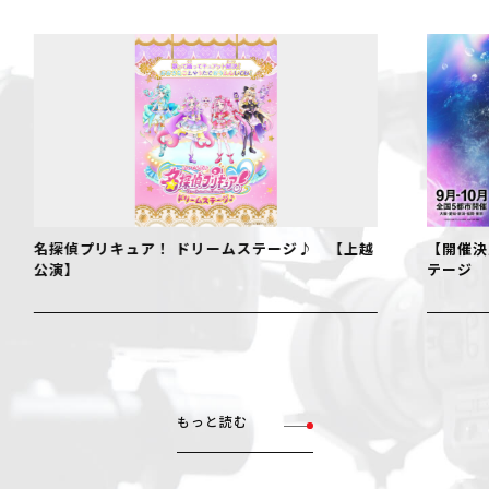
名探偵プリキュア！ ドリームステージ♪ 【上越
【開催決
公演】
テージ
もっと読む