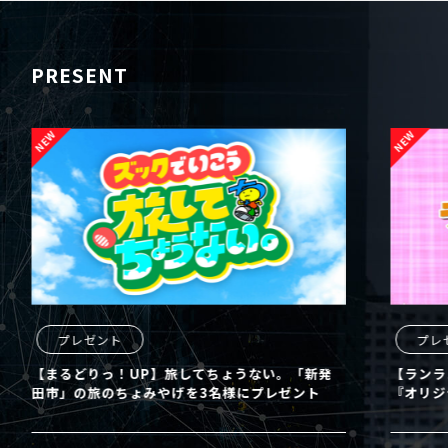
PRESENT
プレゼント
してちょうない。「新発
【ランランUX】東宝 映画クレヨン
を3名様にプレゼント
『オリジナルＴシャツ』を4名様にプ