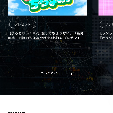
プレゼント
プレ
【まるどりっ！UP】旅してちょうない。「新発
【ランラ
田市」の旅のちょみやげを3名様にプレゼント
『オリジ
もっと読む