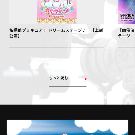
名探偵プリキュア！ ドリームステージ♪ 【上越
【開催決
公演】
テージ
もっと読む