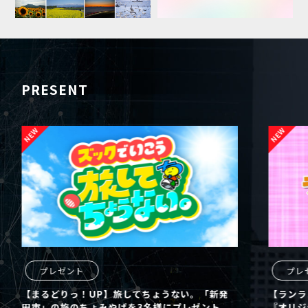
PRESENT
プレゼント
プレゼン
【まるどりっ！UP】旅してちょうない。「新発
【ランランU
田市」の旅のちょみやげを3名様にプレゼント
『オリジナル