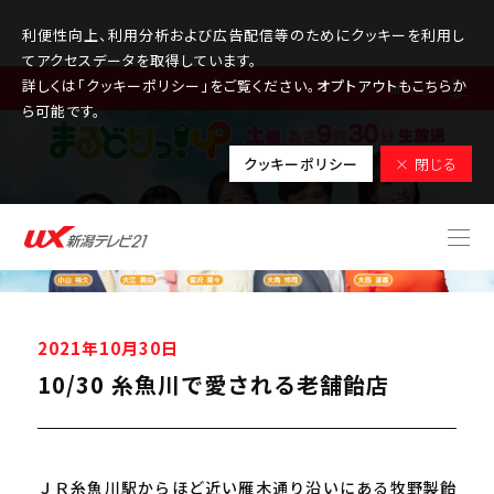
利便性向上、利用分析および広告配信等のためにクッキーを利用し
てアクセスデータを取得しています。
詳しくは「クッキーポリシー」をご覧ください。オプトアウトもこちらか
MENU
ら可能です。
クッキーポリシー
× 閉じる
2021年10月30日
10/30 糸魚川で愛される老舗飴店
ＪＲ糸魚川駅からほど近い雁木通り沿いにある牧野製飴