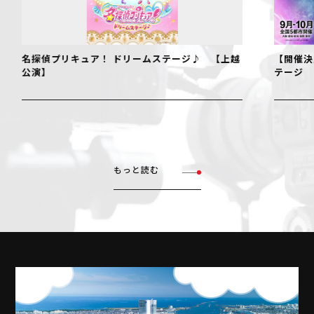
名探偵プリキュア！ ドリームステージ♪ 【上越
【開催決
公演】
テージ
もっと読む