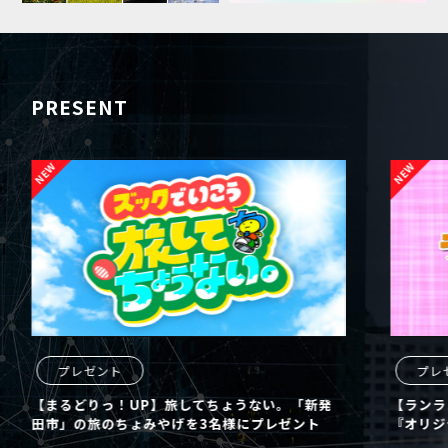
PRESENT
レゼント
プレゼント
どりっ！UP】旅してちょうない。「新発
【ランランUX】東宝
の旅のちょみやげを3名様にプレゼント
『オリジナルＴシャ