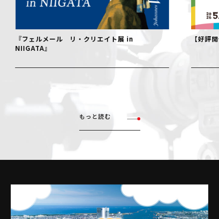
『フェルメール リ・クリエイト展 in
【好評開催中！
IIGATA』
もっと読む