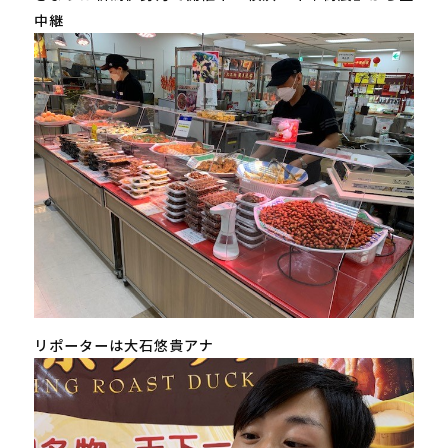
中継
リポーターは大石悠貴アナ