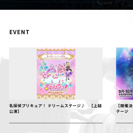
EVENT
名探偵プリキュア！ ドリームステージ♪ 【上越
【開催決
公演】
テージ