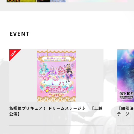
EVENT
名探偵プリキュア！ ドリームステージ♪ 【上越
【開催決
公演】
テージ