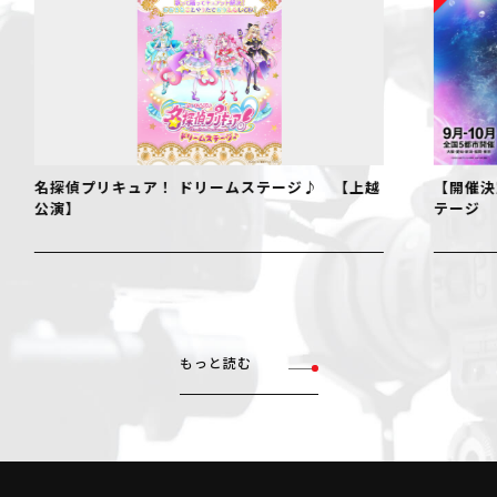
名探偵プリキュア！ ドリームステージ♪ 【上越
【開催決
公演】
テージ
もっと読む