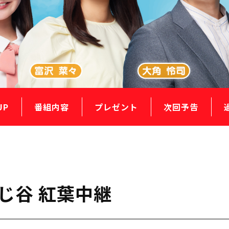
UP
番組内容
プレゼント
次回予告
みじ谷 紅葉中継