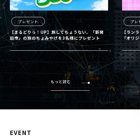
ント
プレゼント
っ！UP】旅してちょうない。「新発
【ランランUX】東宝 
のちょみやげを3名様にプレゼント
『オリジナルＴシャツ』
もっと読む
EVENT