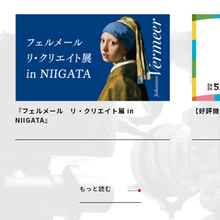
ルメール リ・クリエイト展 in
【好評開催中！】お
TA』
もっと読む