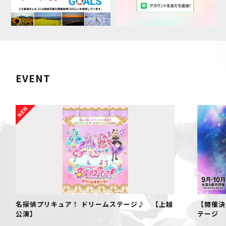
EVENT
名探偵プリキュア！ ドリームステージ♪ 【上越
【開催決
公演】
テージ