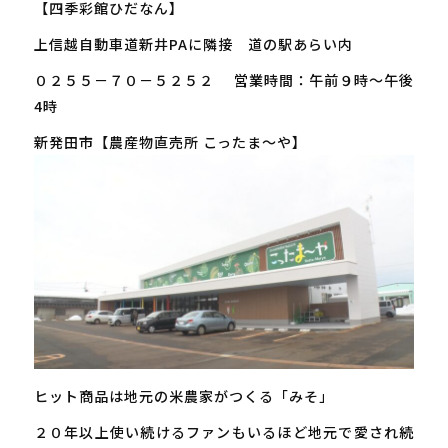
【四季彩館ひだなん】
上信越自動車道新井PAに隣接 道の駅あらい内
０２５５－７０－５２５２ 営業時間：午前９時～午後
4時
新発田市【農産物直売所 こったま～や】
ヒット商品は地元の米農家がつくる「みそ」
２０年以上使い続けるファンもいるほど地元で愛され続