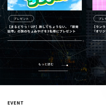
プレゼント
プレ
【ランランUX】東宝 映画クレヨンしんちゃん
【まるど
『オリジナルＴシャツ』を4名様にプレゼント
田市」の
もっと読む
EVENT