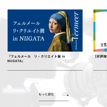
【好評開催中！】おでかけ！絵本ミュージアム
【好評開
でデザイ
もっと読む