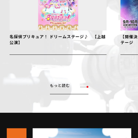
名探偵プリキュア！ ドリームステージ♪ 【上越
【開催決
公演】
テージ
もっと読む