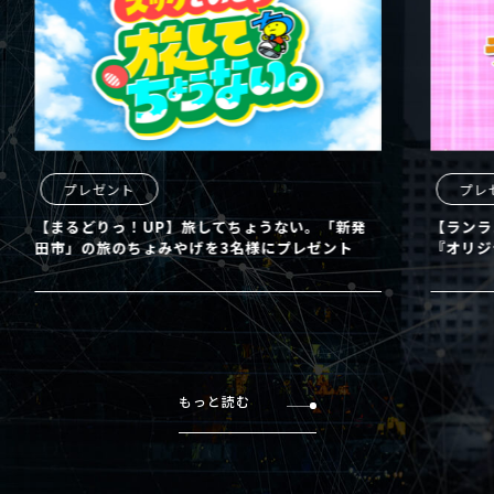
プレゼント
プレ
【まるどりっ！UP】旅してちょうない。「新発
【ランラ
田市」の旅のちょみやげを3名様にプレゼント
『オリジ
もっと読む