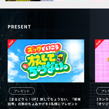
PRESENT
プレゼント
プレ
【まるどりっ！UP】旅してちょうない。「新発
【ランラ
田市」の旅のちょみやげを3名様にプレゼント
『オリジ