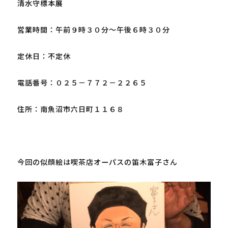
清水守標本展

営業時間：午前９時３０分～午後６時３０分

定休日：不定休

電話番号：０２５－７７２－２２６５

住所：南魚沼市六日町１１６８

今回の似顔絵は喫茶店オーパスの笛木富子さん
