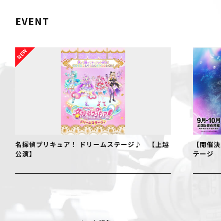
EVENT
【開催決定！】仮面ライダーゼッツ ファイナルス
『フェ
テージ
NIIGA