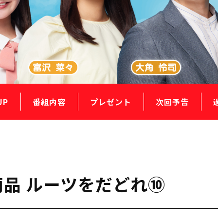
UP
番組内容
プレゼント
次回予告
ト商品 ルーツをだどれ⑩