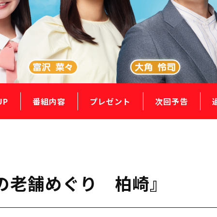
UP
番組内容
プレゼント
次回予告
様の老舗めぐり 柏崎』