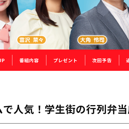
UP
番組内容
プレゼント
次回予告
ムで人気！学生街の行列弁当