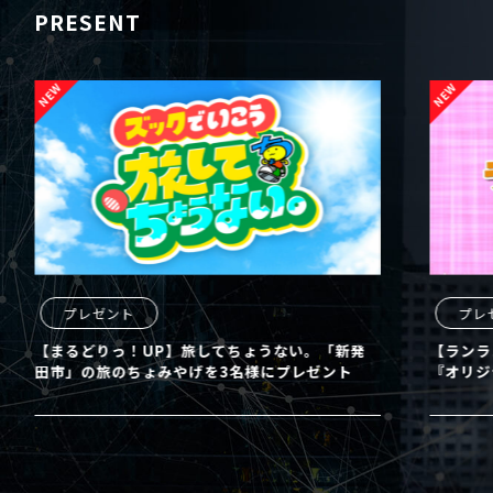
PRESENT
プレゼント
発
【ランランUX】東宝 映画クレヨンしんちゃん
【
『オリジナルＴシャツ』を4名様にプレゼント
田