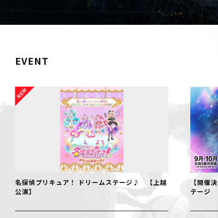
EVENT
名探偵プリキュア！ ドリームステージ♪ 【上越
【開催決
公演】
テージ