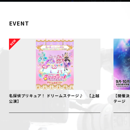
EVENT
名探偵プリキュア！ ドリームステージ♪ 【上越
【開催決
公演】
テージ