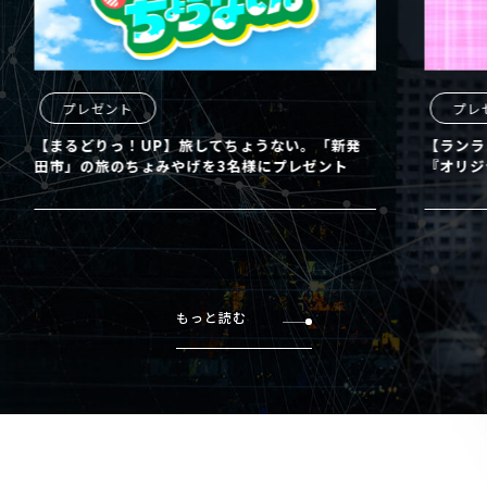
プレゼント
プレ
【まるどりっ！UP】旅してちょうない。「新発
【ランラ
田市」の旅のちょみやげを3名様にプレゼント
『オリジ
もっと読む